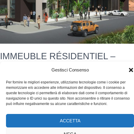
IMMEUBLE RÉSIDENTIEL –
COMMERCIAL BAMAKO
Gestisci Consenso
Per fornire le migliori esperienze, utilizziamo tecnologie come i cookie per
memorizzare e/o accedere alle informazioni del dispositivo. Il consenso a
queste tecnologie ci permetterà di elaborare dati come il comportamento di
Senza categoria
/
Pietro Calzolari
navigazione o ID unici su questo sito. Non acconsentire o ritirare il consenso
può influire negativamente su alcune caratteristiche e funzioni.
IMMEUBLE RÉSIDENTIEL – COMMERCIAL BAMAKO Lieu: Mal
Année: 2018 Lieu: Mal Année: 2018
ACCETTA
Lire la suite »